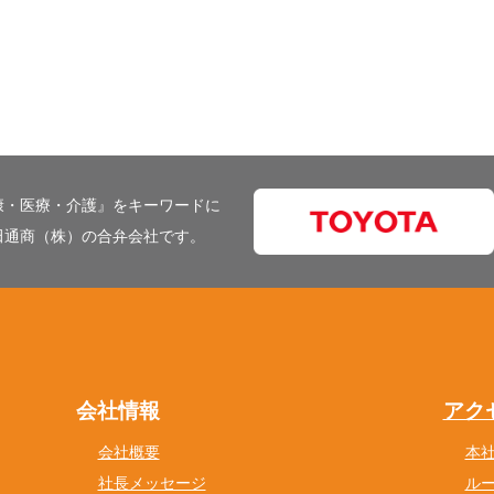
康・医療・介護』をキーワードに
田通商（株）の合弁会社です。
会社情報
アク
会社概要
本
社長メッセージ
ル