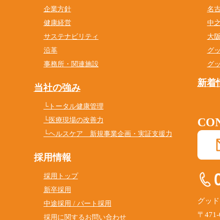
企業方針
名
健康経営
中
サステナビリティ
大
沿革
グ
事務所・関連施設
グ
新着
当社の強み
└トータル健康管理
CON
└医療現場の改善力
└ヘルスケア 新規事業企画・実証支援力
採用情報
採用トップ
新卒採用
グッド
中途採用 / パート採用
〒471
採用に関するお問い合わせ